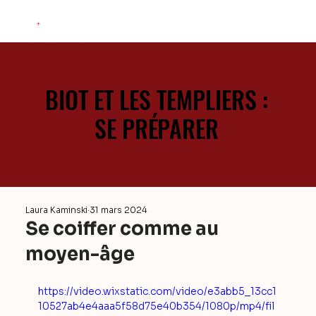
BIOT ET LES TEMPLIERS :
BIOT ET LES TEMPLIERS :
SE PRÉPARER
SE PRÉPARER
Laura Kaminski
31 mars 2024
Se coiffer comme au
moyen-âge
https://video.wixstatic.com/video/e3abb5_13cc1
10527ab4e4aaa5f58d75e40b354/1080p/mp4/fil