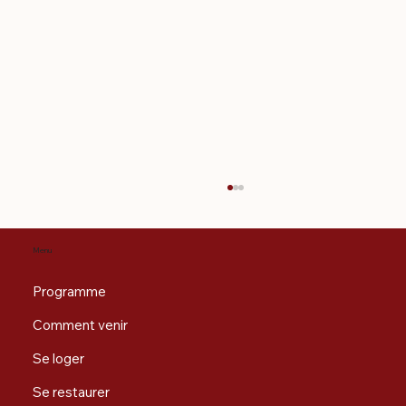
Menu
Programme
Comment venir
Se loger
Se vêtir comme au moyen-âge
Se restaurer